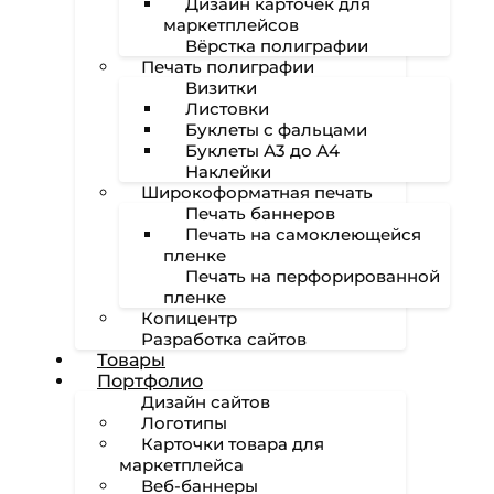
Дизайн карточек для
маркетплейсов
Вёрстка полиграфии
Печать полиграфии
Визитки
Листовки
Буклеты с фальцами
Буклеты А3 до А4
Наклейки
Широкоформатная печать
Печать баннеров
Печать на самоклеющейся
пленке
Печать на перфорированной
пленке
Копицентр
Разработка сайтов
Товары
Портфолио
Дизайн сайтов
Логотипы
Карточки товара для
маркетплейса
Веб-баннеры