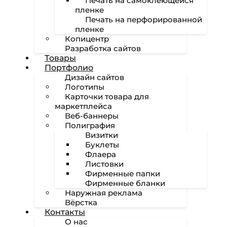
Печать на самоклеющейся
пленке
Печать на перфорированной
пленке
Копицентр
Разработка сайтов
Товары
Портфолио
Дизайн сайтов
Логотипы
Карточки товара для
маркетплейса
Веб-баннеры
Полиграфия
Визитки
Буклеты
Флаера
Листовки
Фирменные папки
Фирменные бланки
Наружная реклама
Вёрстка
Контакты
О нас