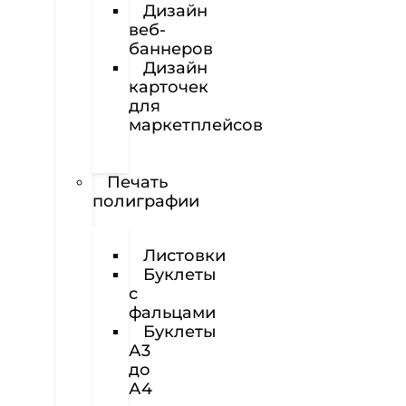
Дизайн
веб-
баннеров
Дизайн
карточек
для
маркетплейсов
Вёрстка
полиграфии
Печать
полиграфии
Визитки
Листовки
Буклеты
с
фальцами
Буклеты
А3
до
А4