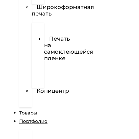
Наклейки
Широкоформатная
печать
Печать
баннеров
Печать
на
самоклеющейся
пленке
Печать
на
перфорированной
пленке
Копицентр
Разработка
сайтов
Товары
Портфолио
Дизайн