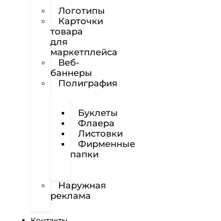
сайтов
Логотипы
Карточки
товара
для
маркетплейса
Веб-
баннеры
Полиграфия
Визитки
Буклеты
Флаера
Листовки
Фирменные
папки
Фирменные
бланки
Наружная
реклама
Вёрстка
Контакты