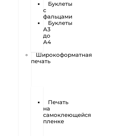
Буклеты
с
фальцами
Буклеты
А3
до
А4
Наклейки
Широкоформатная
печать
Печать
баннеров
Печать
на
самоклеющейся
пленке
Печать
на