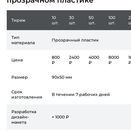
прозрачном пластике
10
30
50
100
2
Тираж
шт.
шт.
шт.
шт.
ш
Тип
Прозрачный пластик
материала
800
2400
4000
8000
1
Цена
₽
₽
₽
₽
Размер
90x50 мм
Срок
В течении 7 рабочих дней
изготовления
Разработка
дизайн-
+ 1000 ₽
макета