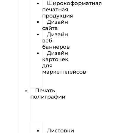
Широкоформатная
печатная
продукция
Дизайн
сайта
Дизайн
веб-
баннеров
Дизайн
карточек
для
маркетплейсов
Вёрстка
полиграфии
Печать
полиграфии
Визитки
Листовки