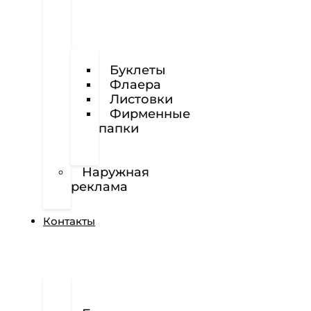
Визитки
Буклеты
Флаера
Листовки
Фирменные
папки
Фирменные
бланки
Наружная
реклама
Вёрстка
Контакты
О
нас