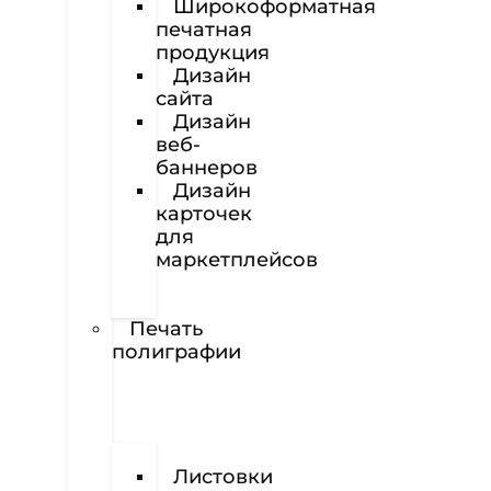
Широкоформатная
печатная
продукция
Дизайн
сайта
Дизайн
веб-
баннеров
Дизайн
карточек
для
маркетплейсов
Вёрстка
полиграфии
Печать
полиграфии
Визитки
Листовки