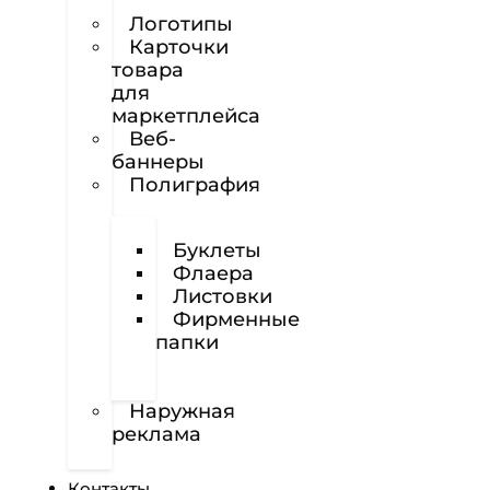
сайтов
Логотипы
Карточки
товара
для
маркетплейса
Веб-
баннеры
Полиграфия
Визитки
Буклеты
Флаера
Листовки
Фирменные
папки
Фирменные
бланки
Наружная
реклама
Вёрстка
Контакты