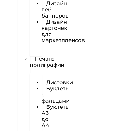
Дизайн
веб-
баннеров
Дизайн
карточек
для
маркетплейсов
Вёрстка
полиграфии
Печать
полиграфии
Визитки
Листовки
Буклеты
с
фальцами
Буклеты
А3
до
А4