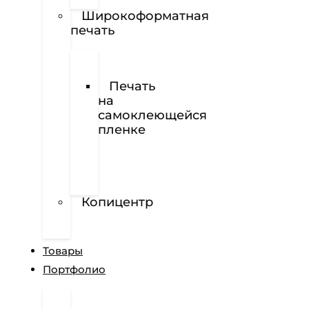
Наклейки
Широкоформатная
печать
Печать
баннеров
Печать
на
самоклеющейся
пленке
Печать
на
перфорированной
пленке
Копицентр
Разработка
сайтов
Товары
Портфолио
Дизайн