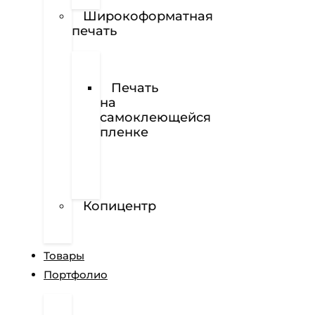
Наклейки
Широкоформатная
печать
Печать
баннеров
Печать
на
самоклеющейся
пленке
Печать
на
перфорированной
пленке
Копицентр
Разработка
сайтов
Товары
Портфолио
Дизайн