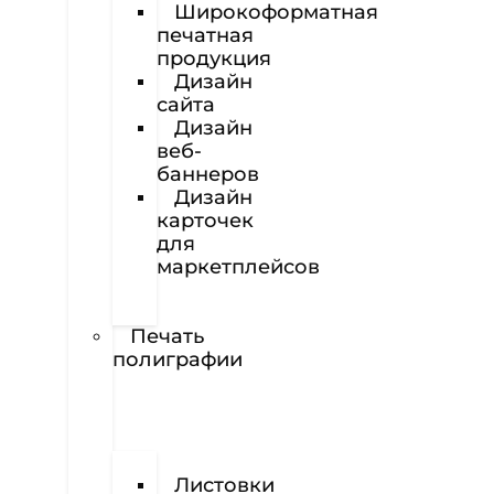
Широкоформатная
печатная
продукция
Дизайн
сайта
Дизайн
веб-
баннеров
Дизайн
карточек
для
маркетплейсов
Вёрстка
полиграфии
Печать
полиграфии
Визитки
Листовки