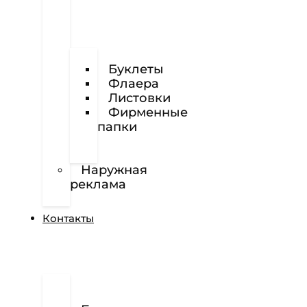
Визитки
Буклеты
Флаера
Листовки
Фирменные
папки
Фирменные
бланки
Наружная
реклама
Вёрстка
Контакты
О
нас