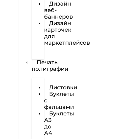
Дизайн
веб-
баннеров
Дизайн
карточек
для
маркетплейсов
Вёрстка
полиграфии
Печать
полиграфии
Визитки
Листовки
Буклеты
с
фальцами
Буклеты
А3
до
А4