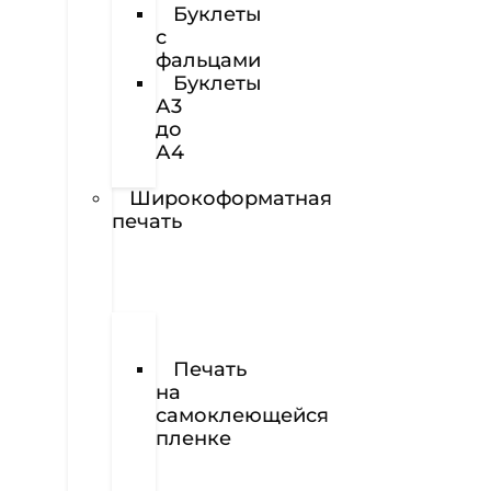
Буклеты
с
фальцами
Буклеты
А3
до
А4
Наклейки
Широкоформатная
печать
Печать
баннеров
Печать
на
самоклеющейся
пленке
Печать
на