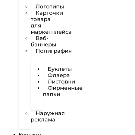
сайтов
Логотипы
Карточки
товара
для
маркетплейса
Веб-
баннеры
Полиграфия
Визитки
Буклеты
Флаера
Листовки
Фирменные
папки
Фирменные
бланки
Наружная
реклама
Вёрстка
Контакты