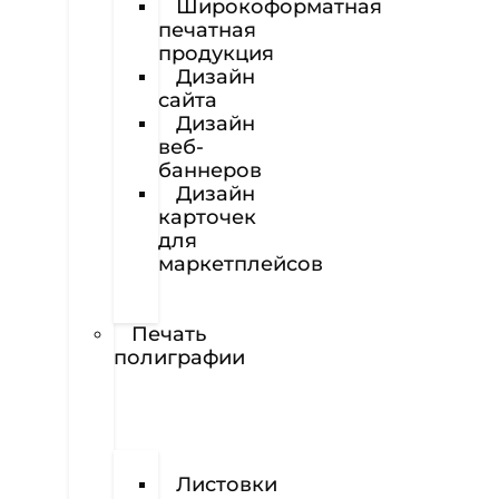
Широкоформатная
печатная
продукция
Дизайн
сайта
Дизайн
веб-
баннеров
Дизайн
карточек
для
маркетплейсов
Вёрстка
полиграфии
Печать
полиграфии
Визитки
Листовки