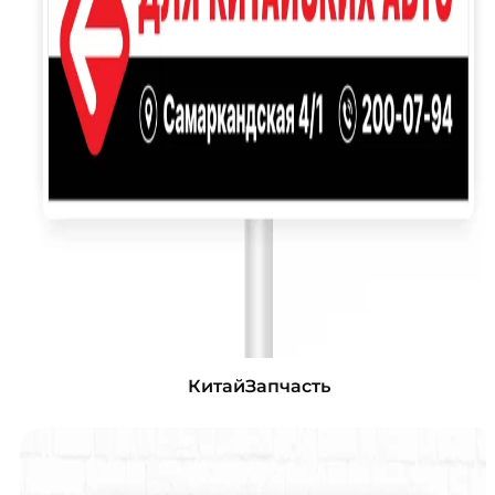
КитайЗапчасть