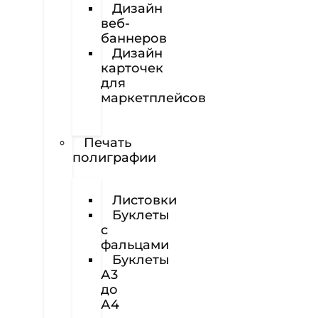
Дизайн
веб-
баннеров
Дизайн
карточек
для
маркетплейсов
Вёрстка
полиграфии
Печать
полиграфии
Визитки
Листовки
Буклеты
с
фальцами
Буклеты
А3
до
А4