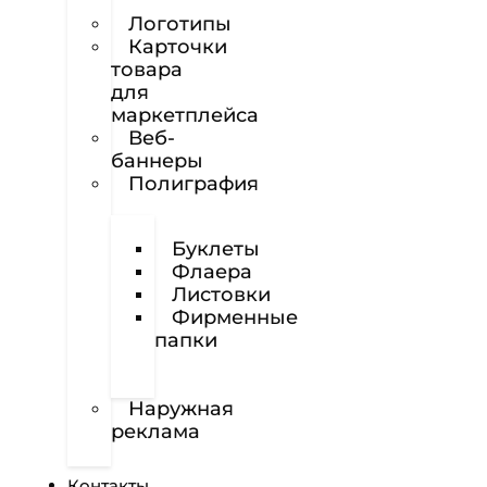
сайтов
Логотипы
Карточки
товара
для
маркетплейса
Веб-
баннеры
Полиграфия
Визитки
Буклеты
Флаера
Листовки
Фирменные
папки
Фирменные
бланки
Наружная
реклама
Вёрстка
Контакты