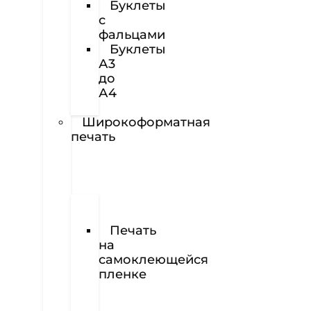
Буклеты
с
фальцами
Буклеты
А3
до
А4
Наклейки
Широкоформатная
печать
Печать
баннеров
Печать
на
самоклеющейся
пленке
Печать
на