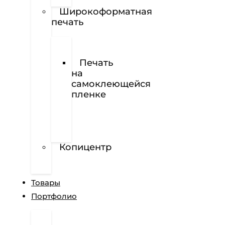
Наклейки
Широкоформатная
печать
Печать
баннеров
Печать
на
самоклеющейся
пленке
Печать
на
перфорированной
пленке
Копицентр
Разработка
сайтов
Товары
Портфолио
Дизайн