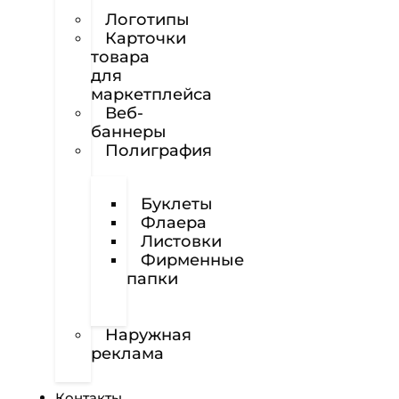
сайтов
Логотипы
Карточки
товара
для
маркетплейса
Веб-
баннеры
Полиграфия
Визитки
Буклеты
Флаера
Листовки
Фирменные
папки
Фирменные
бланки
Наружная
реклама
Вёрстка
Контакты