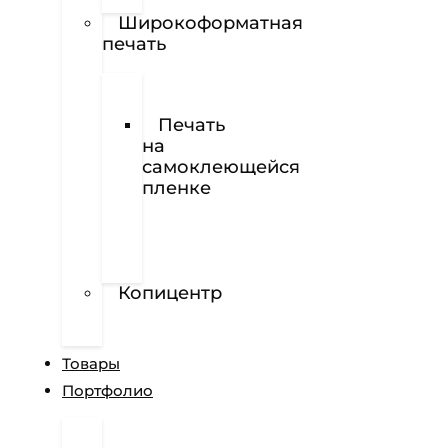
Наклейки
Широкоформатная
печать
Печать
баннеров
Печать
на
самоклеющейся
пленке
Печать
на
перфорированной
пленке
Копицентр
Разработка
сайтов
Товары
Портфолио
Дизайн