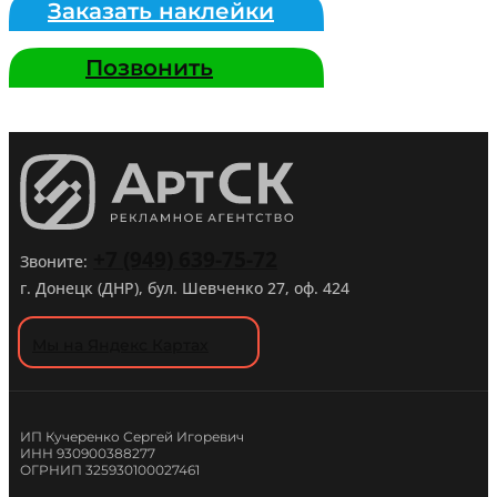
Заказать наклейки
Позвонить
+7 (949) 639-75-72
Звоните:
г. Донецк (ДНР), бул. Шевченко 27, оф. 424
Мы на Яндекс Картах
ИП Кучеренко Сергей Игоревич
ИНН 930900388277
ОГРНИП 325930100027461