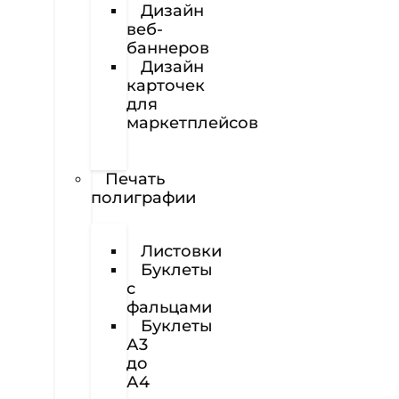
Дизайн
веб-
баннеров
Дизайн
карточек
для
маркетплейсов
Вёрстка
полиграфии
Печать
полиграфии
Визитки
Листовки
Буклеты
с
фальцами
Буклеты
А3
до
А4