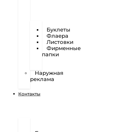
Визитки
Буклеты
Флаера
Листовки
Фирменные
папки
Фирменные
бланки
Наружная
реклама
Вёрстка
Контакты
О
нас