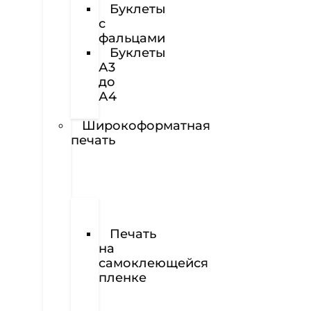
Буклеты
с
фальцами
Буклеты
А3
до
А4
Наклейки
Широкоформатная
печать
Печать
баннеров
Печать
на
самоклеющейся
пленке
Печать
на