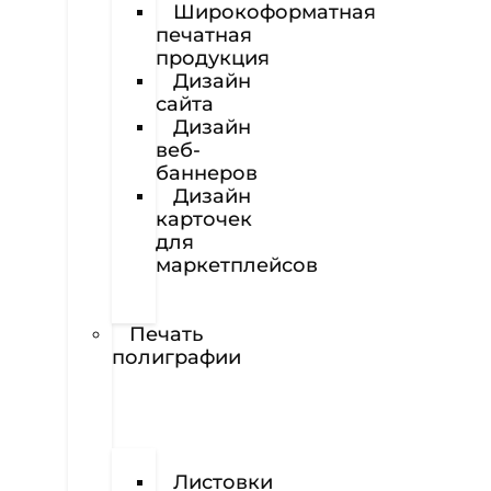
Широкоформатная
печатная
продукция
Дизайн
сайта
Дизайн
веб-
баннеров
Дизайн
карточек
для
маркетплейсов
Вёрстка
полиграфии
Печать
полиграфии
Визитки
Листовки