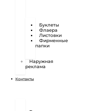
Визитки
Буклеты
Флаера
Листовки
Фирменные
папки
Фирменные
бланки
Наружная
реклама
Вёрстка
Контакты
О
нас