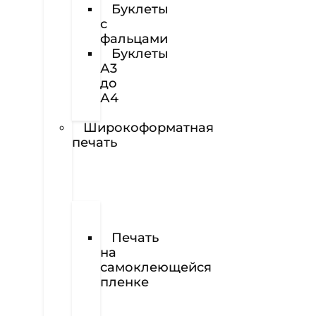
Буклеты
с
фальцами
Буклеты
А3
до
А4
Наклейки
Широкоформатная
печать
Печать
баннеров
Печать
на
самоклеющейся
пленке
Печать
на