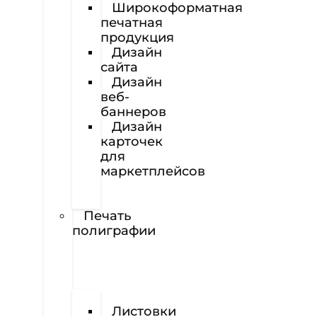
Широкоформатная
печатная
продукция
Дизайн
сайта
Дизайн
веб-
баннеров
Дизайн
карточек
для
маркетплейсов
Вёрстка
полиграфии
Печать
полиграфии
Визитки
Листовки