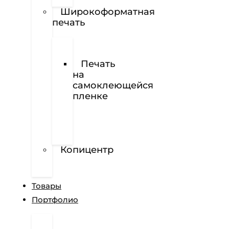
Наклейки
Широкоформатная
печать
Печать
баннеров
Печать
на
самоклеющейся
пленке
Печать
на
перфорированной
пленке
Копицентр
Разработка
сайтов
Товары
Портфолио
Дизайн