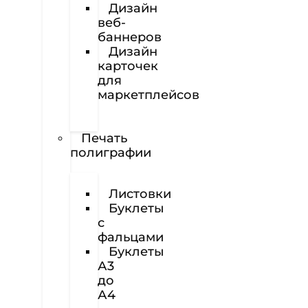
Дизайн
веб-
баннеров
Дизайн
карточек
для
маркетплейсов
Вёрстка
полиграфии
Печать
полиграфии
Визитки
Листовки
Буклеты
с
фальцами
Буклеты
А3
до
А4