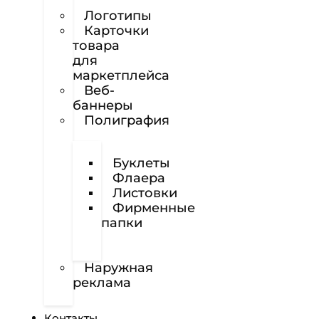
сайтов
Логотипы
Карточки
товара
для
маркетплейса
Веб-
баннеры
Полиграфия
Визитки
Буклеты
Флаера
Листовки
Фирменные
папки
Фирменные
бланки
Наружная
реклама
Вёрстка
Контакты