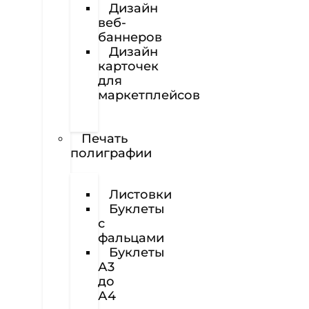
Дизайн
веб-
баннеров
Дизайн
карточек
для
маркетплейсов
Вёрстка
полиграфии
Печать
полиграфии
Визитки
Листовки
Буклеты
с
фальцами
Буклеты
А3
до
А4