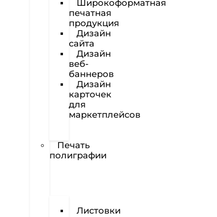
Широкоформатная
печатная
продукция
Дизайн
сайта
Дизайн
веб-
баннеров
Дизайн
карточек
для
маркетплейсов
Вёрстка
полиграфии
Печать
полиграфии
Визитки
Листовки