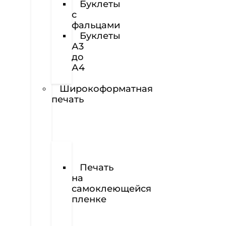
Буклеты
с
фальцами
Буклеты
А3
до
А4
Наклейки
Широкоформатная
печать
Печать
баннеров
Печать
на
самоклеющейся
пленке
Печать
на