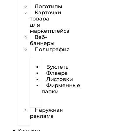
сайтов
Логотипы
Карточки
товара
для
маркетплейса
Веб-
баннеры
Полиграфия
Визитки
Буклеты
Флаера
Листовки
Фирменные
папки
Фирменные
бланки
Наружная
реклама
Вёрстка
Контакты