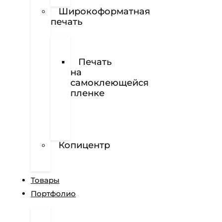
Наклейки
Широкоформатная
печать
Печать
баннеров
Печать
на
самоклеющейся
пленке
Печать
на
перфорированной
пленке
Копицентр
Разработка
сайтов
Товары
Портфолио
Дизайн