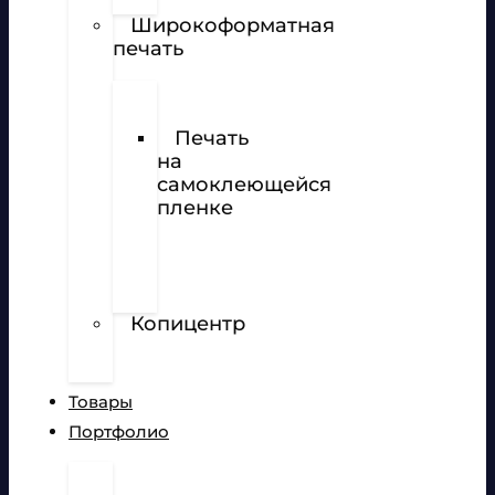
Наклейки
Широкоформатная
печать
Печать
баннеров
Печать
на
самоклеющейся
пленке
Печать
на
перфорированной
пленке
Копицентр
Разработка
сайтов
Товары
Портфолио
Дизайн