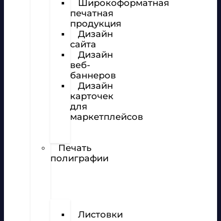
Широкоформатная
печатная
продукция
Дизайн
сайта
Дизайн
веб-
баннеров
Дизайн
карточек
для
маркетплейсов
Вёрстка
полиграфии
Печать
полиграфии
Визитки
Листовки