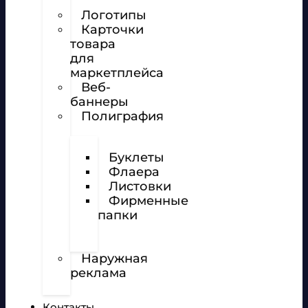
сайтов
Логотипы
Карточки
товара
для
маркетплейса
Веб-
баннеры
Полиграфия
Визитки
Буклеты
Флаера
Листовки
Фирменные
папки
Фирменные
бланки
Наружная
реклама
Вёрстка
Контакты