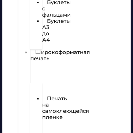
Буклеты
с
фальцами
Буклеты
А3
до
А4
Наклейки
Широкоформатная
печать
Печать
баннеров
Печать
на
самоклеющейся
пленке
Печать
на