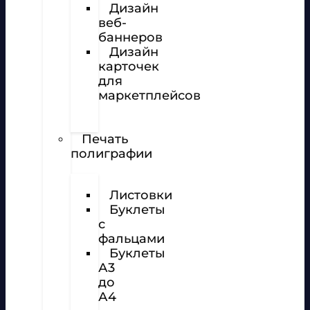
Дизайн
веб-
баннеров
Дизайн
карточек
для
маркетплейсов
Вёрстка
полиграфии
Печать
полиграфии
Визитки
Листовки
Буклеты
с
фальцами
Буклеты
А3
до
А4