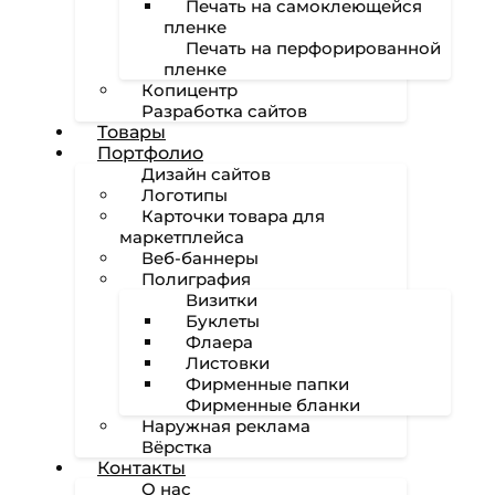
Печать на самоклеющейся
пленке
Печать на перфорированной
пленке
Копицентр
Разработка сайтов
Товары
Портфолио
Дизайн сайтов
Логотипы
Карточки товара для
маркетплейса
Веб-баннеры
Полиграфия
Визитки
Буклеты
Флаера
Листовки
Фирменные папки
Фирменные бланки
Наружная реклама
Вёрстка
Контакты
О нас