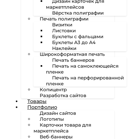
Дизайн карточек для
маркетплейсов
Вёрстка полиграфии
Печать полиграфии
Визитки
Листовки
Буклеты с фальцами
Буклеты А3 до А4
Наклейки
Широкоформатная печать
Печать баннеров
Печать на самоклеющейся
пленке
Печать на перфорированной
пленке
Копицентр
Разработка сайтов
Товары
Портфолио
Дизайн сайтов
Логотипы
Карточки товара для
маркетплейса
Веб-баннеры