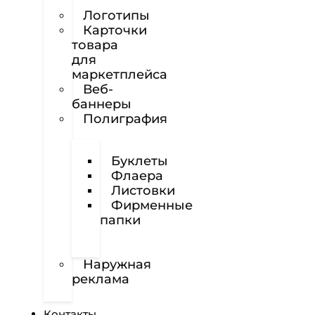
сайтов
Логотипы
Карточки
товара
для
маркетплейса
Веб-
баннеры
Полиграфия
Визитки
Буклеты
Флаера
Листовки
Фирменные
папки
Фирменные
бланки
Наружная
реклама
Вёрстка
Контакты