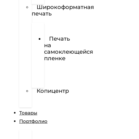
Наклейки
Широкоформатная
печать
Печать
баннеров
Печать
на
самоклеющейся
пленке
Печать
на
перфорированной
пленке
Копицентр
Разработка
сайтов
Товары
Портфолио
Дизайн