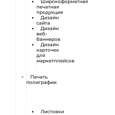
Широкоформатная
печатная
продукция
Дизайн
сайта
Дизайн
веб-
баннеров
Дизайн
карточек
для
маркетплейсов
Вёрстка
полиграфии
Печать
полиграфии
Визитки
Листовки