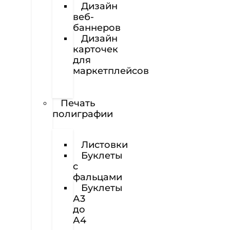
Дизайн
веб-
баннеров
Дизайн
карточек
для
маркетплейсов
Вёрстка
полиграфии
Печать
полиграфии
Визитки
Листовки
Буклеты
с
фальцами
Буклеты
А3
до
А4