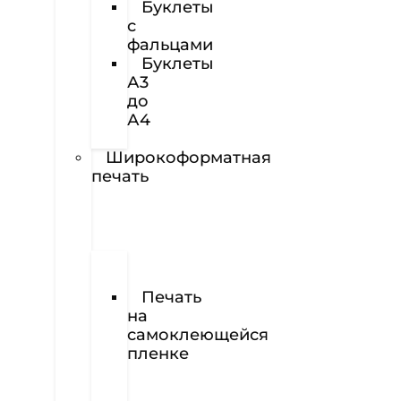
Буклеты
с
фальцами
Буклеты
А3
до
А4
Наклейки
Широкоформатная
печать
Печать
баннеров
Печать
на
самоклеющейся
пленке
Печать
на